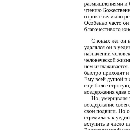
размышлениями и б
чтению Божественн
отрок с великою р
Особенно часто он
благочестивого юн
С юных лет он неу
удалялся он в уед
назначении челове
человеческой жизни
нем изглаживается.
быстро приходят и 
Ему всей душой и 
еще более строгую,
воздержания едва 
Но, умерщвляя так
воздержание своего
свои подвиги. Но о
стремилась к уедин
вступить в число и