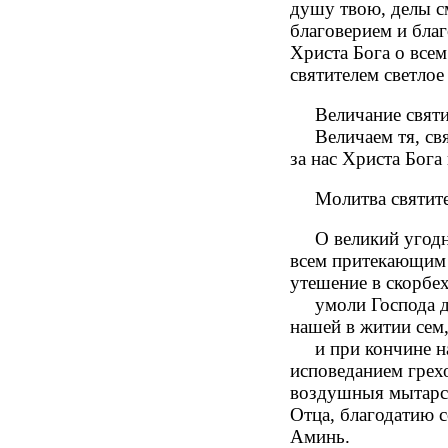
душу твою, делы с
благоверием и благ
Христа Бога о всем
святителем светлое
Величание святите
Величаем тя, свят
за нас Христа Бога
Молитва святител
О великий угоднич
всем притекающим 
утешение в скорбех
умоли Господа дар
нашей в житии сем
и при кончине наш
исповеданием грех
воздушныя мытарст
Отца, благодатию 
Аминь.