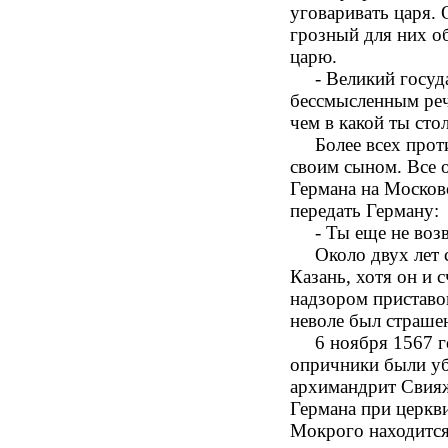
уговаривать царя. 
грозный для них о
царю.
- Великий государ
бессмысленным реч
чем в какой ты сто
Более всех против
своим сыном. Все 
Германа на Москов
передать Герману:
- Ты еще не возве
Около двух лет св
Казань, хотя он и 
надзором приставо
неволе был страше
6 ноября 1567 год
опричники были уб
архимандрит Свияж
Германа при церкв
Мокрого находится 