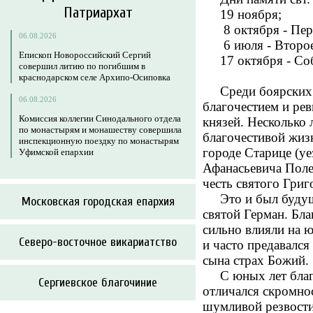
Патриархат
19 ноября;
8 октября - Пере
06.08.2026
6 июля - Второе 
Епископ Новороссийский Сергий
17 октября - Соб
совершил литию по погибшим в
краснодарском селе Архипо-Осиповка
Среди боярских р
06.08.2026
благочестием и ре
Комиссия коллегии Синодального отдела
князей. Несколько 
по монастырям и монашеству совершила
благочестивой жиз
инспекционную поездку по монастырям
городе Старице (уе
Уфимской епархии
Афанасьевича Поле
честь святого Григ
Это и был будущий
Московская городская епархия
святой Герман. Бла
сильно влияли на 
Северо-восточное викариатство
и часто предавался
сына страх Божий.
С юных лет благод
Сергиевское благочиние
отличался скромно
шумливой резвости