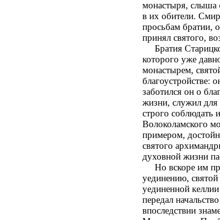
монастыря, слыша о
в их обители. Смир
просьбам братии, 
принял святого, во
Братия Старицкого
которого уже давно
монастырем, святой
благоустройстве: о
заботился он о бла
жизни, служил для 
строго соблюдать и
Волоколамского мо
примером, достойн
святого архимандри
духовной жизни па
Но вскоре им приш
уединению, святой 
уединенной келлии
передал начальств
впоследствии знам