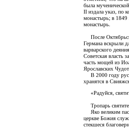
была мученической.
II издала указ, по
монастырь; в 1849
монастырь.
После Октябрьской
Германа вскрыли д
варварского деяния
Советская власть з
часть мощей из Ио
Ярославских Чудот
В 2000 году русск
хранятся в Свияжс
«Радуйся, святите
Тропарь святителю
Яко великим паст
церкве Божия служи
стекшеся благоверн