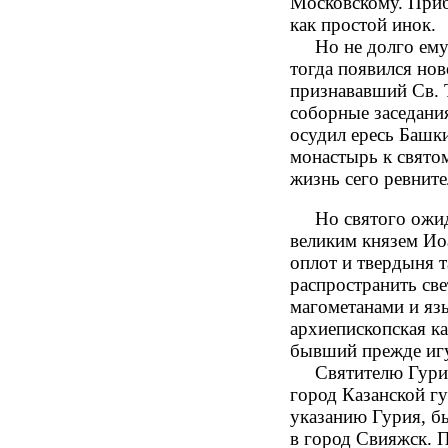
Московскому. Приб
как простой инок.
Но не долго ему 
тогда появился но
признававший Св. Т
соборные заседани
осудил ересь Башк
монастырь к святом
жизнь сего ревнит
Но святого ожидал
великим князем Ио
оплот и твердыня т
распространить св
магометанами и яз
архиепископская ка
бывший прежде иг
Святителю Гурию 
город Казанской гу
указанию Гурия, бы
в город Свияжск. П