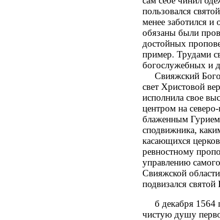
сам себе чинил оде
пользовался святой
менее заботился и 
обязаны были пров
достойных пропове
пример. Трудами с
богослужебных и д
Свияжский Богоро
свет Христовой ве
исполнила свое выс
центром на северо-
блаженным Гурием.
сподвижника, каки
касающихся церков
ревностному пропо
управлению самого
Свияжской области.
подвизался святой 
б декабря 1564 г.
чистую душу перво