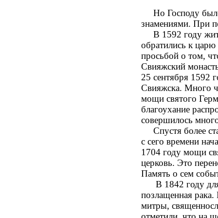
Но Господу было 
знамениями. При п
В 1592 году жител
обратились к царю
просьбой о том, ч
Свияжский монасты
25 сентября 1592 
Свияжска. Много ч
мощи святого Герм
благоухание распро
совершилось много
Спустя более ста 
с сего времени нач
1704 году мощи св
церковь. Это пере
Память о сем событ
В 1842 году для 
позлащенная рака. 
митры, священносл
отметили, что на ш