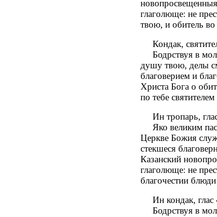
новопросвещенныя 
глаголюще: не прес
твою, и обитель во
Кондак, святителю
Бодрствуя в молит
душу твою, делы с
благоверием и благ
Христа Бога о обит
по тебе святителем
Ин тропарь, глас
Яко великим паст
Церкве Божия служ
стекшеся благовер
Казанский новопро
глаголюще: не прес
благочестии блюди
Ин кондак, глас 
Бодрствуя в молит