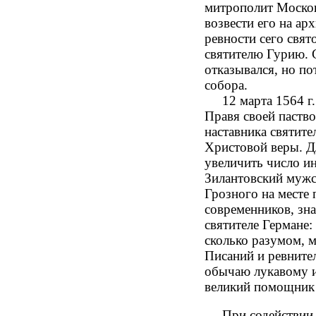
митрополит Москов
возвести его на а
ревности сего свят
святителю Гурию. 
отказывался, но п
собора.
12 марта 1564 г. 
Правя своей паство
наставника святите
Христовой веры. Д
увеличить число ин
Зилантовский мужс
Грозного на месте 
современников, зна
святителе Германе:
сколько разумом, 
Писаний и ревнител
обычаю лукавому и
великий помощник 
При содействии св