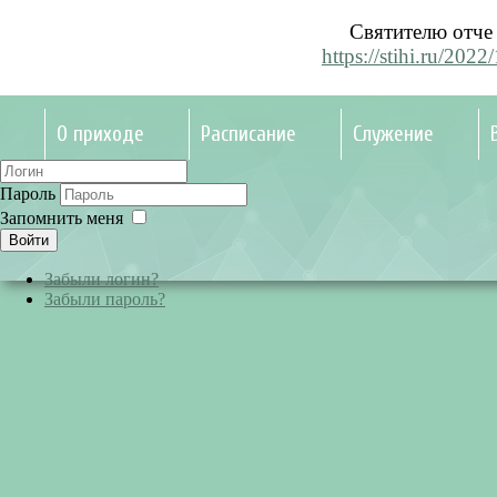
Святителю отче Ге
https://stihi.ru/202
О приходе
Расписание
Служение
Пароль
Запомнить меня
Войти
Забыли логин?
Забыли пароль?