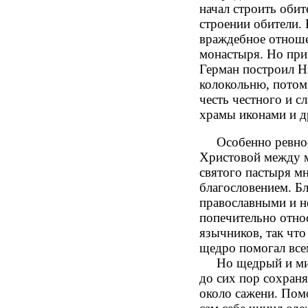
начал строить оби
строении обители.
враждебное отношен
монастыря. Но при
Герман построил Н
колокольню, потом
честь честного и с
храмы иконами и 
Особенно ревност
Христовой между м
святого пастыря мн
благословением. Б
православными и н
попечительно отно
язычников, так что
щедро помогал все
Но щедрый и милос
до сих пор сохраня
около сажени. Помо