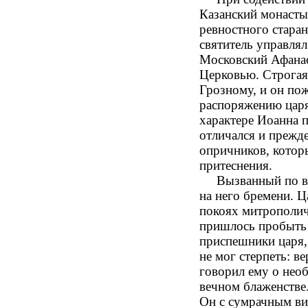
Казанский монасты
ревностного старан
святитель управлял
Московский Афанас
Церковью. Строгая
Грозному, и он по
распоряжению царя,
характере Иоанна 
отличался и прежд
опричников, котор
притеснения.
Вызванный по воле
на него бремени. Ц
покоях митрополич
пришлось пробыть 
приспешники царя, 
не мог стерпеть: в
говорил ему о нео
вечном блаженстве
Он с сумрачным ви