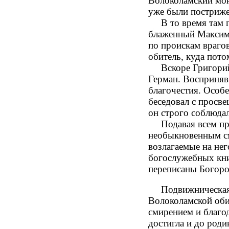
Волоколамский мон
уже были постриже
В то время там по
блаженный Максим 
по проискам врагов
обитель, куда пото
Вскоре Григорий 
Герман. Восприняв 
благочестия. Особ
беседовал с просв
он строго соблюда
Подавая всем при
необыкновенным см
возлагаемые на не
богослужебных книг
переписаны Богоро
Подвижническая ж
Волоколамской оби
смирением и благо
достигла и до роди