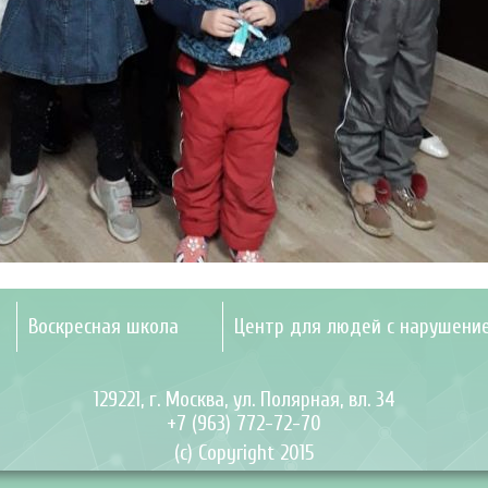
Воскресная школа
Центр для людей с нарушени
129221, г. Москва, ул. Полярная, вл. 34
+7 (963) 772-72-70
(с) Copyright 2015