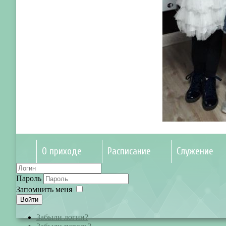
О приходе
Расписание
Служение
Пароль
Запомнить меня
Войти
Забыли логин?