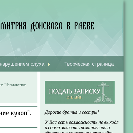
 нарушением слуха
Творческая страница
лы: "Изготовление
ние кукол".
Дорогие братья и сестры!
У Вас есть возможность не выходя
из дома заказать поминовения о
здравии и о упокоении через сайт