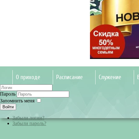
О приходе
Расписание
Служение
Пароль
Запомнить меня
Войти
Забыли логин?
Забыли пароль?