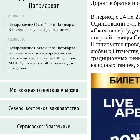
Дорогие братья и с
Патриархат
В период с 24 по 2
09.08.2026
Одинцовский р-н, Н
Поздравление Святейшего Патриарха
Кирилла по случаю Дня строителя
«Сколково») будут
оперной певицы Св
09.08.2026
Планируется прове
Поздравление Святейшего Патриарха
любви к Отечеству
Кирилла заместителю председателя
традиционных ценн
Правительства Российской Федерации
М.Ш. Хуснуллину с 60-летием со дня
народных танцев, х
рождения
Московская городская епархия
Северо-восточное викариатство
Сергиевское благочиние