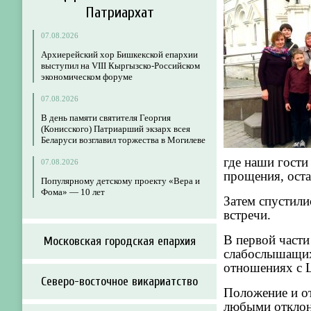
Патриархат
07.08.2026
Архиерейский хор Бишкекской епархии
выступил на VIII Кыргызско-Российском
экономическом форуме
07.08.2026
В день памяти святителя Георгия
(Конисского) Патриарший экзарх всея
Беларуси возглавил торжества в Могилеве
где наши гости
07.08.2026
прощения, оста
Популярному детскому проекту «Вера и
Фома» — 10 лет
Затем спустили
встречи.
В первой част
Московская городская епархия
слабослышащих 
отношениях с 
Северо-восточное викариатство
Положение и о
любыми отклон