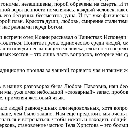
гонимы, незащищены, порой обречены на смерть. И т
ной веры ценности поменялись, каждый человек, как 
ь его бесценна, бессмертна душа. И тут уже физическая
торой план. Красота души, любовь, смирение стали тем
 нас равными перед Богом.
и встречи отец Иоанн рассказал о Таинствах Исповеди
отовиться. Понятие греха, одиночество среди людей, с
а» исповеди неслышащего человека, сложности перево
 язык жестов – это лишь часть вопросов, которые мы с
радиционно прошла за чашкой горячего чая и такими 
 в наших разговорах была Любовь Павловна, наш бе
 и мы, уже имея небольшой «словарный» запас, пробо
е, применяя жестовый язык.
ыло людей равнодушных или недовольных, хотя вопро
ьше, чем было задано. Нам ещё предстоит, мы очень н
ечаться и встречаться, чтобы искать и находить общий
рковь, становление частью Тела Христова – это больш