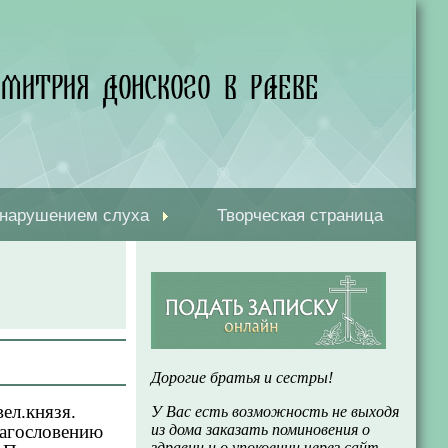
 нарушением слуха
Творческая страница
Дорогие братья и сестры!
вел.князя.
У Вас есть возможность не выходя
агословению
из дома заказать поминовения о
здравии и о упокоении через сайт