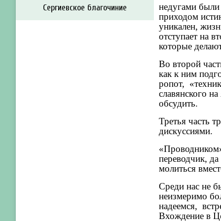
недугами были 
Сергиевское благочиние
приходом истин
уникален, жизн
отступает на в
которые делают
Во второй част
как к ним подг
ропот, «техник
славянского на
обсудить.
Третья часть т
дискуссиями.
«Проводником»
переводчик, да
молиться вмест
Среди нас не б
неизмеримо бол
надеемся, встр
Вхождение в Це