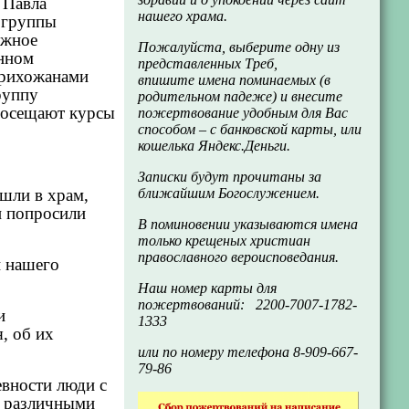
 Павла
нашего храма.
 группы
жное
Пожалуйста, выберите одну из
нном
представленных Треб,
прихожанами
впишите имена поминаемых (в
руппу
родительном падеже) и внесите
посещают курсы
пожертвование удобным для Вас
способом – с банковской карты, или
кошелька Яндекс.Деньги.
Записки будут прочитаны за
ошли в храм,
ближайшим Богослужением.
и попросили
В поминовении указываются имена
только крещеных христиан
православного вероисповедания.
и нашего
Наш номер карты для
пожертвований: 2200-7007-1782-
ии
1333
, об их
или по номеру телефона 8-909-667-
79-86
вности люди с
и различными