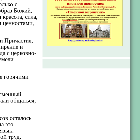
олько с
образ Божий,
 красота, сила,
и ценностями,
 и Причастия,
мирение и
да с церковно-
умели
же горячими
ссменный
вали общаться,
сов осталось
а это
 язык.
ой труд.