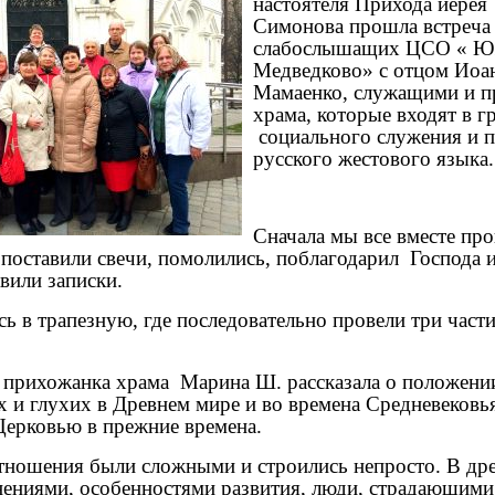
настоятеля Прихода иерея
Симонова прошла встреча
слабослышащих ЦСО « Ю
Медведково» с отцом Иоа
Мамаенко, служащими и 
храма, которые входят в г
социального служения и 
русского жестового языка.
Сначала мы все вместе пр
 поставили свечи, помолились, поблагодарил Господа 
вили записки.
сь в трапезную, где последовательно провели три част
и прихожанка храма Марина Ш. рассказала о положен
и глухих в Древнем мире и во времена Средневековья
Церковью в прежние времена.
тношения были сложными и строились непросто. В дре
ениями, особенностями развития, люди, страдающим